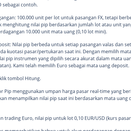
 sebagai contoh.
ngan: 100.000 unit per lot untuk pasangan FX, tetapi berb
k menghitung nilai pip berdasarkan jumlah lot atau unit ya
erdagangan 10.000 unit mata uang (0,10 lot mini).
sit: Nilai pip berbeda untuk setiap pasangan valas dan seti
a kuotasi pasar/pertukaran saat ini. Dengan memilih mata
ai pip instrumen yang dipilih secara akurat dalam mata uang
latan). Kami telah memilih Euro sebagai mata uang deposit.
klik tombol Hitung.
tor Pip menggunakan umpan harga pasar real-time yang berisi
 akan menampilkan nilai pip saat ini berdasarkan mata uang 
un trading Euro, nilai pip untuk lot 0,10 EUR/USD (kurs pasar
s memperhatikan bahwa untuk akun perdagangan dengan ma