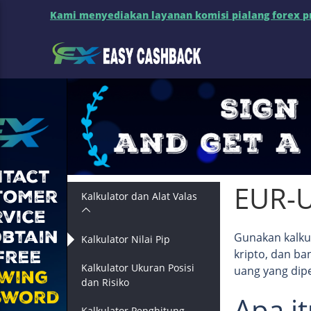
Kami menyediakan layanan komisi pialang forex pro
EUR-U
Kalkulator dan Alat Valas
Gunakan kalkul
Kalkulator Nilai Pip
kripto, dan b
Kalkulator Ukuran Posisi
uang yang dip
dan Risiko
Apa it
Kalkulator Penghitung