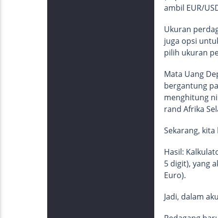
ambil EUR/USD
Ukuran perdaga
juga opsi untu
pilih ukuran p
Mata Uang Depo
bergantung pad
menghitung nil
rand Afrika Se
Sekarang, kita 
Hasil: Kalkula
5 digit), yang
Euro).
Jadi, dalam ak
Pedagang haru