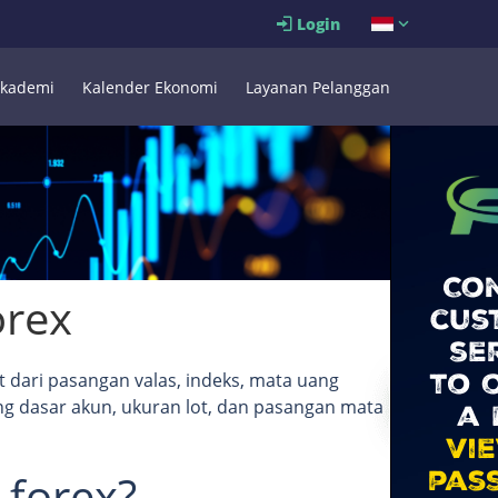
Login
kademi
Kalender Ekonomi
Layanan Pelanggan
orex
t dari pasangan valas, indeks, mata uang
ng dasar akun, ukuran lot, dan pasangan mata
 forex?