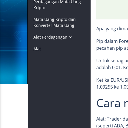
Perdagangan Mata Uang
Kripto
Mata Uang Kripto dan
Konverter Mata Uang
Apa yang dima
Alat Perdagangan
Pip dalam For
pecahan pip at
Alat
Untuk sebagian
adalah 0,01. 
Ketika EUR/USD
1.09255 ke 1.
Cara 
Alat: Trader d
(seperti ADA, 