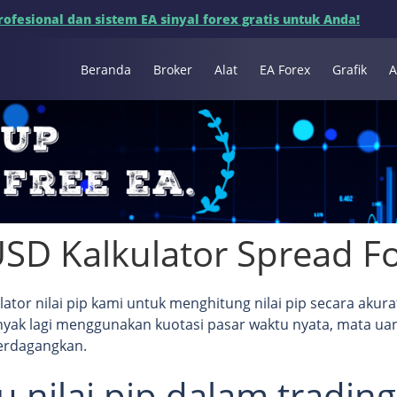
fesional dan sistem EA sinyal forex gratis untuk Anda!
Beranda
Broker
Alat
EA Forex
Grafik
A
SD Kalkulator Spread F
ator nilai pip kami untuk menghitung nilai pip secara akura
anyak lagi menggunakan kuotasi pasar waktu nyata, mata ua
erdagangkan.
u nilai pip dalam trading