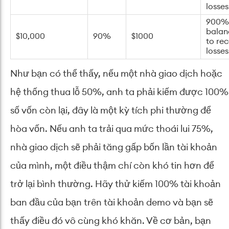
losses
900% 
balan
$10,000
90%
$1000
to re
losses
Như bạn có thể thấy, nếu một nhà giao dịch hoặc
hệ thống thua lỗ 50%, anh ta phải kiếm được 100%
số vốn còn lại, đây là một kỳ tích phi thường để
hòa vốn. Nếu anh ta trải qua mức thoái lui 75%,
nhà giao dịch sẽ phải tăng gấp bốn lần tài khoản
của mình, một điều thậm chí còn khó tin hơn để
trở lại bình thường. Hãy thử kiếm 100% tài khoản
ban đầu của bạn trên tài khoản demo và bạn sẽ
thấy điều đó vô cùng khó khăn. Về cơ bản, bạn