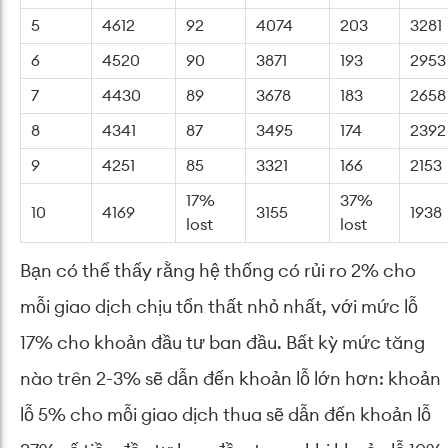
5
4612
92
4074
203
3281
6
4520
90
3871
193
2953
7
4430
89
3678
183
2658
8
4341
87
3495
174
2392
9
4251
85
3321
166
2153
17%
37%
10
4169
3155
1938
lost
lost
Bạn có thể thấy rằng hệ thống có rủi ro 2% cho
mỗi giao dịch chịu tổn thất nhỏ nhất, với mức lỗ
17% cho khoản đầu tư ban đầu. Bất kỳ mức tăng
nào trên 2-3% sẽ dẫn đến khoản lỗ lớn hơn: khoản
lỗ 5% cho mỗi giao dịch thua sẽ dẫn đến khoản lỗ