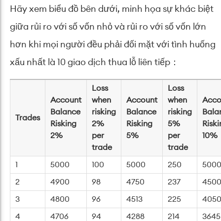
Hãy xem biểu đồ bên dưới, minh họa sự khác biệt
giữa rủi ro với số vốn nhỏ và rủi ro với số vốn lớn
hơn khi mọi người đều phải đối mặt với tình huống
xấu nhất là 10 giao dịch thua lỗ liên tiếp ​：
Loss
Loss
Account
when
Account
when
Acco
Balance
risking
Balance
risking
Bala
Trades
Risking
2%
Risking
5%
Riski
2%
per
5%
per
10%
trade
trade
1
5000
100
5000
250
500
2
4900
98
4750
237
450
3
4800
96
4513
225
405
4
4706
94
4288
214
3645