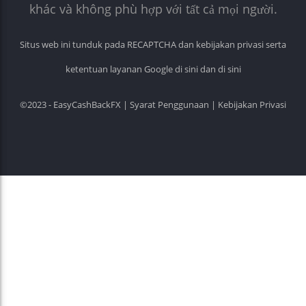
khác và không phù hợp với tất cả mọi người.
Situs web ini tunduk pada RECAPTCHA dan kebijakan privasi serta
ketentuan layanan Google
di sini
dan
di sini
©2023 - EasyCashBackFX |
Syarat Penggunaan
|
Kebijakan Privasi