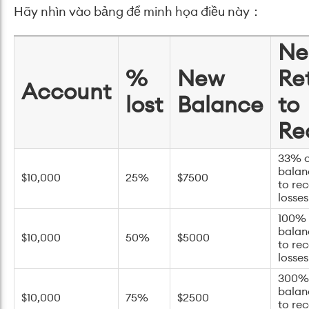
Hãy nhìn vào bảng để minh họa điều này：
Ne
%
New
Re
Account
lost
Balance
to
Re
33% o
balan
$10,000
25%
$7500
to re
losses
100% 
balan
$10,000
50%
$5000
to re
losses
300% 
balan
$10,000
75%
$2500
to re