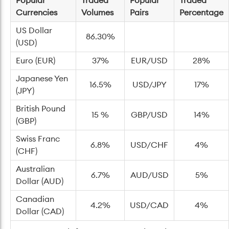
Popular
Traded
Popular
Traded
Currencies
Volumes
Pairs
Percentage
US Dollar
86.30%
(USD)
Euro (EUR)
37%
EUR/USD
28%
Japanese Yen
16.5%
USD/JPY
17%
(JPY)
British Pound
15 %
GBP/USD
14%
(GBP)
Swiss Franc
6.8%
USD/CHF
4%
(CHF)
Australian
6.7%
AUD/USD
5%
Dollar (AUD)
Canadian
4.2%
USD/CAD
4%
Dollar (CAD)